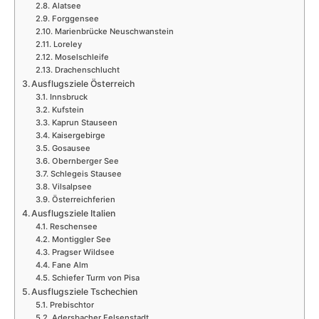
Alatsee
Forggensee
Marienbrücke Neuschwanstein
Loreley
Moselschleife
Drachenschlucht
Ausflugsziele Österreich
Innsbruck
Kufstein
Kaprun Stauseen
Kaisergebirge
Gosausee
Obernberger See
Schlegeis Stausee
Vilsalpsee
Österreichferien
Ausflugsziele Italien
Reschensee
Montiggler See
Pragser Wildsee
Fane Alm
Schiefer Turm von Pisa
Ausflugsziele Tschechien
Prebischtor
Adersbacher Felsenstadt