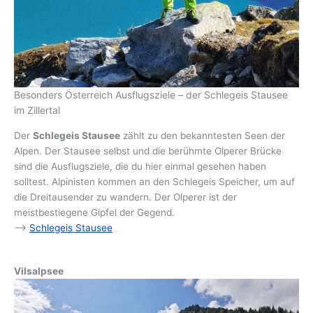
Besonders Österreich Ausflugsziele – der Schlegeis Stausee
im Zillertal
Der
Schlegeis Stausee
zählt zu den bekanntesten Seen der
Alpen. Der Stausee selbst und die berühmte Olperer Brücke
sind die Ausflugsziele, die du hier einmal gesehen haben
solltest. Alpinisten kommen an den Schlegeis Speicher, um auf
die Dreitausender zu wandern. Der Olperer ist der
meistbestiegene Gipfel der Gegend.
–>
Schlegeis Stausee
Vilsalpsee