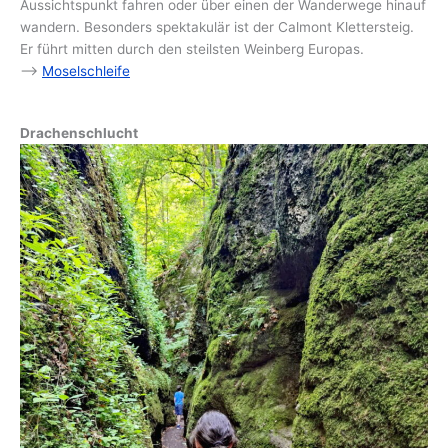
Aussichtspunkt fahren oder über einen der Wanderwege hinauf
wandern. Besonders spektakulär ist der Calmont Klettersteig.
Er führt mitten durch den steilsten Weinberg Europas.
–>
Moselschleife
Drachenschlucht