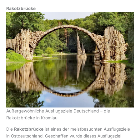
Rakotzbrücke
Außergewöhnliche Ausflugsziele Deutschland – die
Rakotzbrücke in Kromlau
Die
Rakotzbrücke
ist eines der meistbesuchten Ausflugsziele
in Ostdeutschland. Geschaffen wurde dieses Ausflugsziel