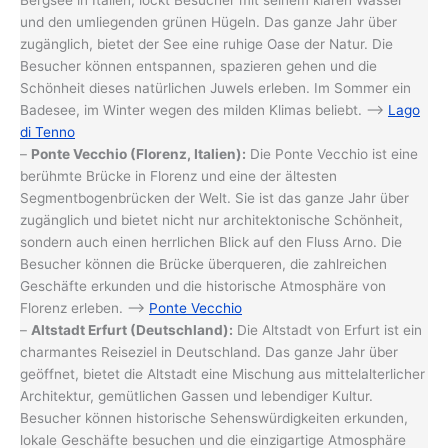
Bergsee in Italien, lockt Besucher mit seinem klaren Wasser
und den umliegenden grünen Hügeln. Das ganze Jahr über
zugänglich, bietet der See eine ruhige Oase der Natur. Die
Besucher können entspannen, spazieren gehen und die
Schönheit dieses natürlichen Juwels erleben. Im Sommer ein
Badesee, im Winter wegen des milden Klimas beliebt. –>
Lago
di Tenno
–
Ponte Vecchio (Florenz, Italien):
Die Ponte Vecchio ist eine
berühmte Brücke in Florenz und eine der ältesten
Segmentbogenbrücken der Welt. Sie ist das ganze Jahr über
zugänglich und bietet nicht nur architektonische Schönheit,
sondern auch einen herrlichen Blick auf den Fluss Arno. Die
Besucher können die Brücke überqueren, die zahlreichen
Geschäfte erkunden und die historische Atmosphäre von
Florenz erleben. –>
Ponte Vecchio
–
Altstadt Erfurt (Deutschland):
Die Altstadt von Erfurt ist ein
charmantes Reiseziel in Deutschland. Das ganze Jahr über
geöffnet, bietet die Altstadt eine Mischung aus mittelalterlicher
Architektur, gemütlichen Gassen und lebendiger Kultur.
Besucher können historische Sehenswürdigkeiten erkunden,
lokale Geschäfte besuchen und die einzigartige Atmosphäre