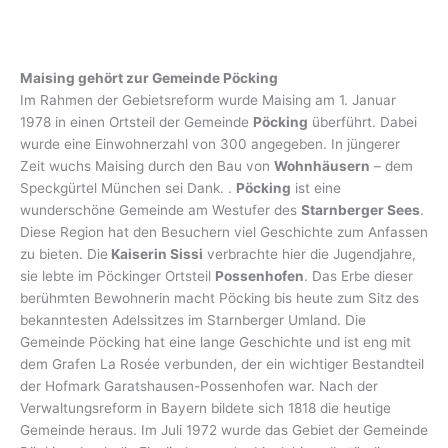
Maising gehört zur Gemeinde Pöcking
Im Rahmen der Gebietsreform wurde Maising am 1. Januar
1978 in einen Ortsteil der Gemeinde
Pöcking
überführt. Dabei
wurde eine Einwohnerzahl von 300 angegeben. In jüngerer
Zeit wuchs Maising durch den Bau von
Wohnhäusern
– dem
Speckgürtel München sei Dank. .
Pöcking
ist eine
wunderschöne Gemeinde am Westufer des
Starnberger Sees
.
Diese Region hat den Besuchern viel Geschichte zum Anfassen
zu bieten. Die
Kaiserin Sissi
verbrachte hier die Jugendjahre,
sie lebte im Pöckinger Ortsteil
Possenhofen
. Das Erbe dieser
berühmten Bewohnerin macht Pöcking bis heute zum Sitz des
bekanntesten Adelssitzes im Starnberger Umland. Die
Gemeinde Pöcking hat eine lange Geschichte und ist eng mit
dem Grafen La Rosée verbunden, der ein wichtiger Bestandteil
der Hofmark Garatshausen-Possenhofen war. Nach der
Verwaltungsreform in Bayern bildete sich 1818 die heutige
Gemeinde heraus. Im Juli 1972 wurde das Gebiet der Gemeinde