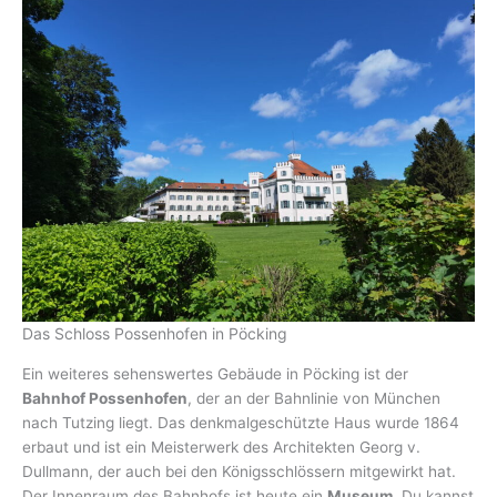
Das Schloss Possenhofen in Pöcking
Ein weiteres sehenswertes Gebäude in Pöcking ist der
Bahnhof Possenhofen
, der an der Bahnlinie von München
nach Tutzing liegt. Das denkmalgeschützte Haus wurde 1864
erbaut und ist ein Meisterwerk des Architekten Georg v.
Dullmann, der auch bei den Königsschlössern mitgewirkt hat.
Der Innenraum des Bahnhofs ist heute ein
Museum
. Du kannst