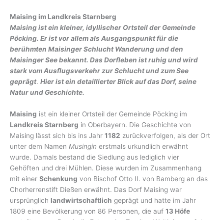
Maising im Landkreis Starnberg
Maising ist ein kleiner, idyllischer Ortsteil der Gemeinde
Pöcking. Er ist vor allem als Ausgangspunkt für die
berühmten Maisinger Schlucht Wanderung und den
Maisinger See bekannt. Das Dorfleben ist ruhig und wird
stark vom Ausflugsverkehr zur Schlucht und zum See
geprägt
.
Hier ist ein detaillierter Blick auf das Dorf, seine
Natur und Geschichte.
Maising
ist ein kleiner Ortsteil der Gemeinde Pöcking im
Landkreis Starnberg
in Oberbayern. Die Geschichte von
Maising lässt sich bis ins Jahr
1182
zurückverfolgen, als der Ort
unter dem Namen
Musingin
erstmals urkundlich erwähnt
wurde. Damals bestand die Siedlung aus lediglich vier
Gehöften und drei Mühlen. Diese wurden im Zusammenhang
mit einer
Schenkung
von Bischof Otto II. von Bamberg an das
Chorherrenstift Dießen erwähnt. Das Dorf Maising war
ursprünglich
landwirtschaftlich
geprägt und hatte im Jahr
1809 eine Bevölkerung von 86 Personen, die auf
13 Höfe