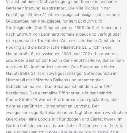
Villa ist mit einer Dachvorkragung über Konsolen und einer
Garteneinfriedung ausgestattet. Die Villa Riccius in der
Feldafinger Straße 41 ist ein zweigeschossiger gotisierender
Gruppenbau mit Kreuzgiebel, rundem Eckturm und
Staffelgiebeln. Das Gebäude wurde 1898 für Karl Hausmann
nach Entwurf von Leonhard Romeis erbaut und verfügt über
eine gemauerte Toreinfahrt. Weitere historische Gebäude in
Pöcking sind die katholische Filialkirche St. Ulrich in der
Hauptstraße 6, die zwischen 1683 und 1702 erbaut wurde,
sowie der Gasthof zur Post in der Hauptstraße 19, der im Kern
aus dem 18. Jahrhundert stammt. Das Bauernhaus in der
Hauptstraße 31 ist ein zweigeschossiger Satteldachbau im
Heimatstil mit hölzernen Balkons und ornamentaler
Schablonenmalerei. Das Gebäude ist mit dem Jahr 1901
bezeichnet. Das ehemalige Pförtnerhaus in der Heinrich-
Knote-Straße 14 war ein Pförtnerhaus zum geplanten, aber
nicht ausgeführten Littmann’schen Landsitz. Der
zweigeschossige Satteldachbau verfügt über einen zweifachen
Quergiebel, eine Loggia mit Rundbogen und Zierfachwerk. Im
Garten befindet sich ein bauzeitlicher Gartenpavillon. Die Villa
Haus in der Heinrich-Knote-Straße 16 wurde 1901/1902 für