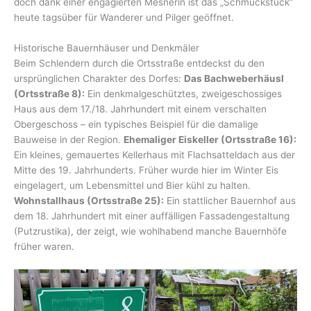
doch dank einer engagierten Mesnerin ist das „Schmuckstück“
heute tagsüber für Wanderer und Pilger geöffnet.
Historische Bauernhäuser und Denkmäler
Beim Schlendern durch die Ortsstraße entdeckst du den
ursprünglichen Charakter des Dorfes:
Das Bachweberhäusl
(Ortsstraße 8):
Ein denkmalgeschütztes, zweigeschossiges
Haus aus dem 17./18. Jahrhundert mit einem verschalten
Obergeschoss – ein typisches Beispiel für die damalige
Bauweise in der Region.
Ehemaliger Eiskeller (Ortsstraße 16):
Ein kleines, gemauertes Kellerhaus mit Flachsatteldach aus der
Mitte des 19. Jahrhunderts. Früher wurde hier im Winter Eis
eingelagert, um Lebensmittel und Bier kühl zu halten.
Wohnstallhaus (Ortsstraße 25):
Ein stattlicher Bauernhof aus
dem 18. Jahrhundert mit einer auffälligen Fassadengestaltung
(Putzrustika), der zeigt, wie wohlhabend manche Bauernhöfe
früher waren.