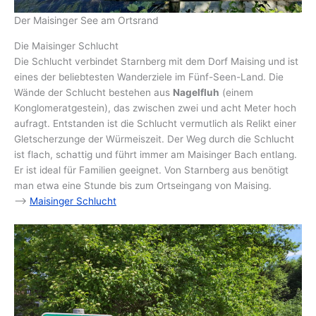
Der Maisinger See am Ortsrand
Die Maisinger Schlucht
Die Schlucht verbindet Starnberg mit dem Dorf Maising und ist
eines der beliebtesten Wanderziele im Fünf-Seen-Land. Die
Wände der Schlucht bestehen aus
Nagelfluh
(einem
Konglomeratgestein), das zwischen zwei und acht Meter hoch
aufragt. Entstanden ist die Schlucht vermutlich als Relikt einer
Gletscherzunge der Würmeiszeit. Der Weg durch die Schlucht
ist flach, schattig und führt immer am Maisinger Bach entlang.
Er ist ideal für Familien geeignet. Von Starnberg aus benötigt
man etwa eine Stunde bis zum Ortseingang von Maising.
–>
Maisinger Schlucht